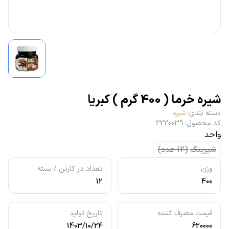
شیره خرما ( 400 گرم ) کبریا
دسته بندی
:
شیره
کد محصول
:
2220039
واحد
شیرینگ
(
12
عدد
)
وزن
تعداد در کارتن / بسته
12
400
قیمت مصرف کننده
تاریخ تولید
1403/10/24
620000