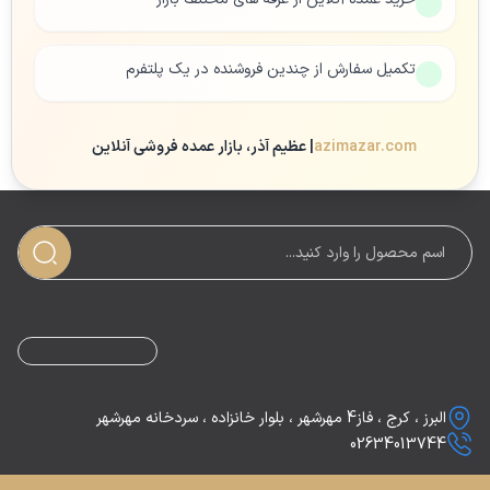
تکمیل سفارش از چندین فروشنده در یک پلتفرم
azimazar.com
| عظیم آذر، بازار عمده فروشی آنلاین
البرز ، کرج ، فاز4 مهرشهر ، بلوار خانزاده ، سردخانه مهرشهر
02634013744