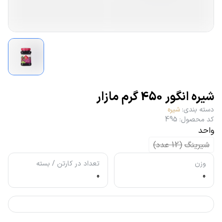
شیره انگور 450 گرم مازار
دسته بندی
:
شیره
کد محصول
:
495
واحد
شیرینگ
(
12
عدد
)
وزن
تعداد در کارتن / بسته
0
0