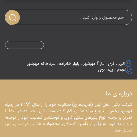
البرز ، کرج ، فاز4 مهرشهر ، بلوار خانزاده ، سردخانه مهرشهر
02634013744
درباره ی ما
شرکت نگین لعل البرز (آذربایجان) فعالیت خود را از سال 1386 در زمینه 
فروش، پخش و توزیع مواد غذایی آغاز کرده است. این مجموعه در ابتدا با 
تمرکز بر عرضه انواع پنیرهای سنتی گاوی و گوسفندی فعالیت خود را توسعه 
داد و به مرور به یکی از تأمین کنندگان محصولات غذایی در استان البرز 