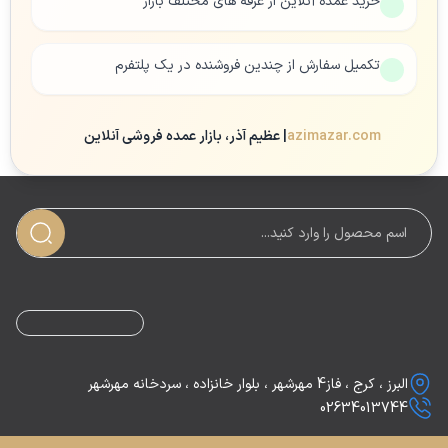
خرید عمده آنلاین از غرفه های مختلف بازار
تکمیل سفارش از چندین فروشنده در یک پلتفرم
azimazar.com
| عظیم آذر، بازار عمده فروشی آنلاین
البرز ، کرج ، فاز4 مهرشهر ، بلوار خانزاده ، سردخانه مهرشهر
02634013744