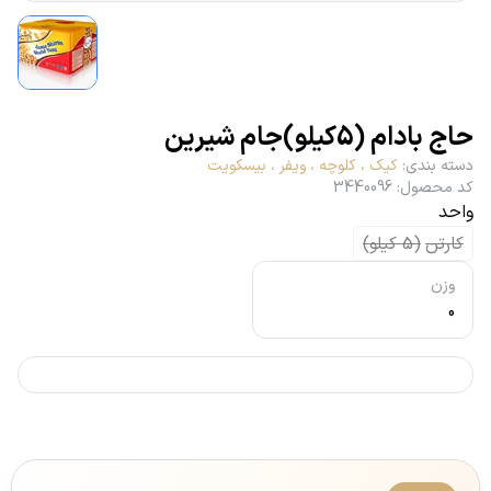
حاج بادام (5کیلو)جام شیرین
دسته بندی
:
کیک ، کلوچه ، ویفر ، بیسکویت
کد محصول
:
3440096
واحد
کارتن
(
5
کیلو
)
وزن
0