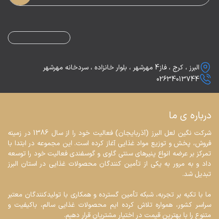
البرز ، کرج ، فاز4 مهرشهر ، بلوار خانزاده ، سردخانه مهرشهر
02634013744
درباره ی ما
شرکت نگین لعل البرز (آذربایجان) فعالیت خود را از سال 1386 در زمینه 
فروش، پخش و توزیع مواد غذایی آغاز کرده است. این مجموعه در ابتدا با 
تمرکز بر عرضه انواع پنیرهای سنتی گاوی و گوسفندی فعالیت خود را توسعه 
داد و به مرور به یکی از تأمین کنندگان محصولات غذایی در استان البرز 
ما با تکیه بر تجربه، شبکه تأمین گسترده و همکاری با تولیدکنندگان معتبر 
سراسر کشور، همواره تلاش کرده ایم محصولات غذایی سالم، باکیفیت و 