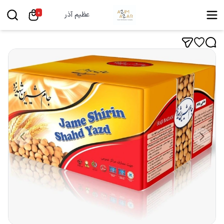
0
عظیم آذر