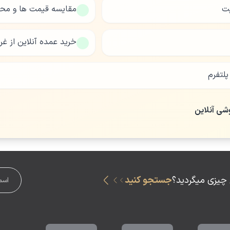
یت
مقایسه قیمت ها و مح
خرید عمده آنلاین از غر
لتفرم
وشی آنلاین
 چیزی میگردید؟
جستجو کنید