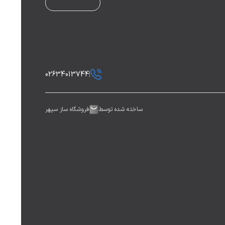
02634013744
ساخته شده توسط
فروشگاه ساز سپهر