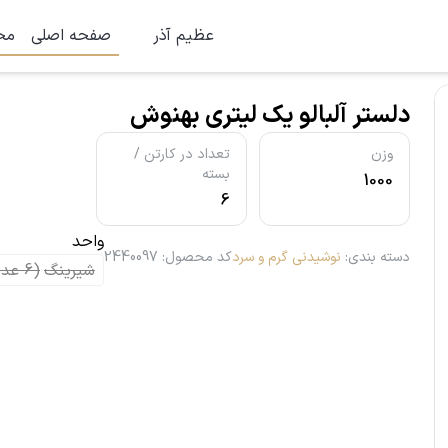
عظیم آذر
صفحه اصلی
مح
دلستر آلبالو یک لیتری بهنوش
وزن
تعداد در کارتن /
بسته
1000
6
واحد
دسته بندی
:
نوشیدنی گرم و سرد
کد محصول
:
2440097
شیرینگ
(
6
عدد