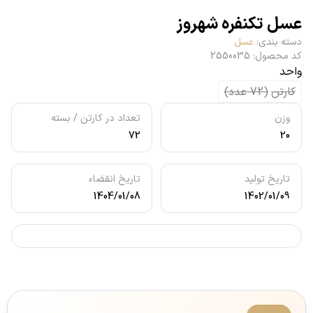
عسل تکنفره شهروز
دسته بندی
:
عسل
کد محصول
:
2550035
واحد
کارتن
(
72
عدد
)
وزن
تعداد در کارتن / بسته
72
20
تاریخ تولید
تاریخ انقضاء
1404/01/08
1402/01/09