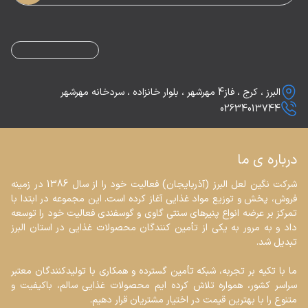
البرز ، کرج ، فاز4 مهرشهر ، بلوار خانزاده ، سردخانه مهرشهر
02634013744
درباره ی ما
شرکت نگین لعل البرز (آذربایجان) فعالیت خود را از سال 1386 در زمینه 
فروش، پخش و توزیع مواد غذایی آغاز کرده است. این مجموعه در ابتدا با 
تمرکز بر عرضه انواع پنیرهای سنتی گاوی و گوسفندی فعالیت خود را توسعه 
داد و به مرور به یکی از تأمین کنندگان محصولات غذایی در استان البرز 
ما با تکیه بر تجربه، شبکه تأمین گسترده و همکاری با تولیدکنندگان معتبر 
سراسر کشور، همواره تلاش کرده ایم محصولات غذایی سالم، باکیفیت و 