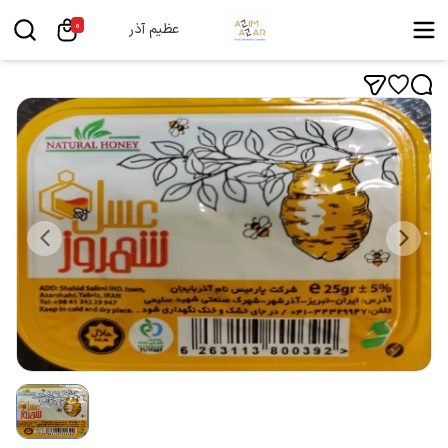
0
عظیم آذر