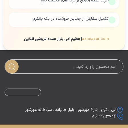
خرید عمده آنلاین از غرفه های مختلف بازار
تکمیل سفارش از چندین فروشنده در یک پلتفرم
azimazar.com
| عظیم آذر، بازار عمده فروشی آنلاین
البرز ، کرج ، فاز4 مهرشهر ، بلوار خانزاده ، سردخانه مهرشهر
02634013744