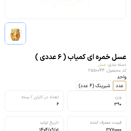
عسل خمره ای کمیاب ( 6 عددی )
دسته بندی
:
عسل
کد محصول
:
2550044
واحد
عدد
شیرینگ
(
6
عدد
)
وزن
تعداد در کارتن / بسته
6
390
قیمت مصرف کننده
تاریخ تولید
1404/09/01
3770000