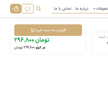
صولات
درباره ما
تماس با ما
0
افزودن به سبد خرید
کننده
تومان
۸۰۰
٬
۲۹۶
هر
کیلو
296,800
تومان