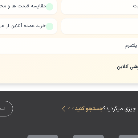
یت
مقایسه قیمت ها و مح
خرید عمده آنلاین از غر
لتفرم
وشی آنلاین
 چیزی میگردید؟
جستجو کنید