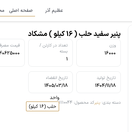
عظیم آذر
صفحه اصلی
مح
پنیر سفید حلب ( 16 کیلو ) مشکاد
وزن
تعداد در کارتن /
قیمت مصرف 
بسته
40625000
16000
1
تاریخ تولید
تاریخ انقضاء
1405/03/18
1404/11/18
واحد
دسته بندی
:
پنیر
کد محصول
:
1110044
حلب
(
16
کیلو
)